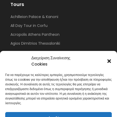
Tours
Achilleion Palace & Kanoni
All Day Tour in Corfu
Acropolis Athens Pantheon
Agios Dimitrios Thessaloniki
Meteora Monastery
Διαχείριση Συναίνεσης
Cookies
Για να παρέχουμε τις καλύτερες εμπειρίες, χρησιμοποιούμε τεχνολογίες
Anthea Tours Corfu
όπως τα cookies για την αποθήκευση ή/και την πρόσβαση σε πληροφορίες
συσκευής. Η συναίνεση σε αυτές τις τεχνολογίες θα μας επιτρέψει να
About
επεξεργαζόμαστε δεδομένα όπως η συμπεριφορά περιήγησης ή μοναδικά
αναγνωριστικά σε αυτόν τον ιστότοπο. Η μη συναίνεση ή η ανάκληση της
Contact
συγκατάθεσης μπορεί να επηρεάσει αρνητικά ορισμένα χαρακτηριστικά και
λειτουργίες.
Fleet
Privacy Policy