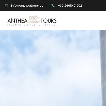
+30 26610 21902
info@antheatours.com