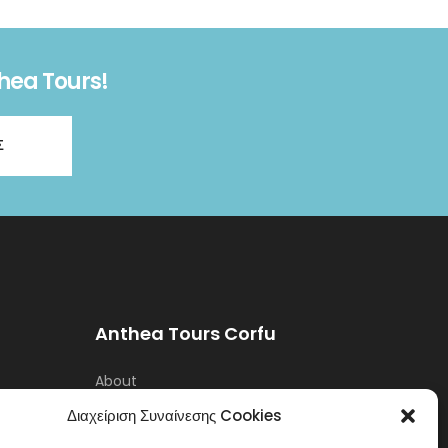
thea Tours!
Σ
Anthea Tours Corfu
About
Διαχείριση Συναίνεσης Cookies
Contact