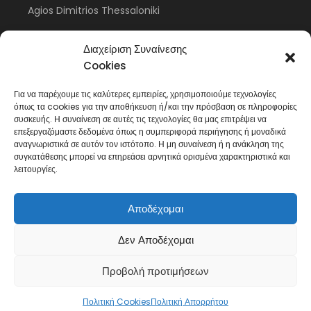
Agios Dimitrios Thessaloniki
Meteora Monastery
Διαχείριση Συναίνεσης
Cookies
Για να παρέχουμε τις καλύτερες εμπειρίες, χρησιμοποιούμε τεχνολογίες
Anthea Tours Corfu
όπως τα cookies για την αποθήκευση ή/και την πρόσβαση σε πληροφορίες
συσκευής. Η συναίνεση σε αυτές τις τεχνολογίες θα μας επιτρέψει να
About
επεξεργαζόμαστε δεδομένα όπως η συμπεριφορά περιήγησης ή μοναδικά
αναγνωριστικά σε αυτόν τον ιστότοπο. Η μη συναίνεση ή η ανάκληση της
Contact
συγκατάθεσης μπορεί να επηρεάσει αρνητικά ορισμένα χαρακτηριστικά και
λειτουργίες.
Fleet
Privacy Policy
Αποδέχομαι
Δεν Αποδέχομαι
Προβολή προτιμήσεων
Anthea Tours //
Web Design
by
Wdesign.gr
Πολιτική Cookies
Πολιτική Απορρήτου