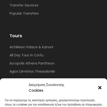
Transfer Services
Popular Transfers
Tours
Achilleion Palace & Kanoni
All Day Tour in Corfu
Acropolis Athens Pantheon
Agios Dimitrios Thessaloniki
Meteora Monastery
Διαχείριση Συναίνεσης
Cookies
Για να παρέχουμε τις καλύτερες εμπειρίες, χρησιμοποιούμε τεχνολογίες
Anthea Tours Corfu
όπως τα cookies για την αποθήκευση ή/και την πρόσβαση σε πληροφορίες